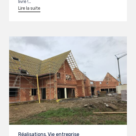
livré !...
Lire la suite
Category
Réalisations
Vie entreprise
,